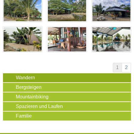
1
2
Wandern
Bergsteigen
Mountainbiking
Spazieren und Laufen
Familie