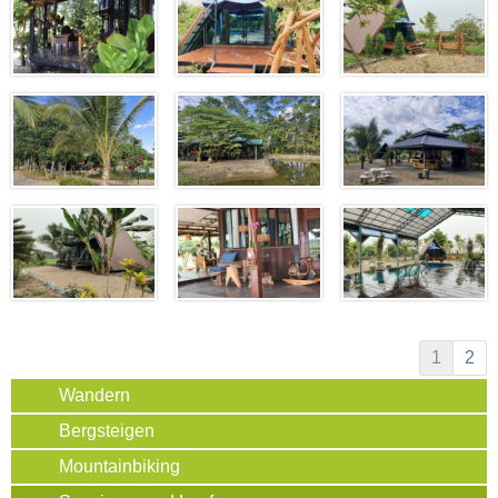
1
2
Wandern
Bergsteigen
Mountainbiking